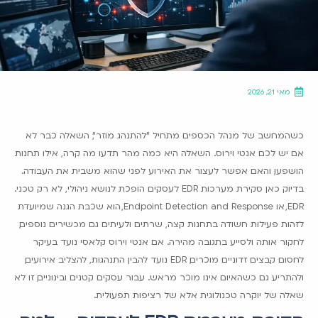
מאי 21, 2026
כשהמחשב של מנהל הכספים מתחיל "להתנהג מוזר", השאלה כבר לא
אם יש לכם אנטי וירוס. השאלה היא כמה מהר תדעו מה קרה, אילו תחנות
הושפעו, והאם אפשר לעצור את האירוע לפני שהוא משבית את העבודה.
בדיוק כאן סקירת מערכות EDR לעסקים הופכת לנושא ניהולי, לא רק טכני.
EDR, או Endpoint Detection and Response, הוא שכבת הגנה שמיועדת
לזהות פעילות חשודה בתחנות קצה, שרתים ולעיתים גם מכשירים נוספים,
לחקור אותה ולסייע בתגובה מהירה. אם אנטי וירוס קלאסי נועד בעיקר
לחסום קבצים זדוניים מוכרים, EDR נועד להבין התנהגות, להצליב אירועים,
ולהתריע גם כשהאיום אינו מוכר מראש. עבור עסקים קטנים ובינוניים, זו לא
שאלה של יוקרה טכנולוגית אלא של רציפות תפעולית.