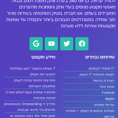
להוזיל עלויות. קלאוד360 בעלת וותק משנת 2001 ובנויה
מאנשי מקצוע מנוסים
בעלי וותק והסמכות מהיצרנים
המובילים בעולם
. אנו חברת בוטיק המתמחה בשירות מהיר
תוך עמידה בסטנדרטים הגבוהים ביותר והקפדה על אמינות
מקצועיות ושירות ללא פשרות
שירותים נבחרים
מידע מקצועי
IT מנוהל לעסקים
7 טעויות במעבר לענן שעלולות
לשבש את העסק
הקמת תשתית IT לעסק
פתרונות זמינות גבוהה לעסק
הצהרת נגישות
שמונעים השבתות
מפת אתר
טלפוניה עסקית בענן לעסק שצריך
Fortinet
זמינות אמיתית
Apple
מדריך ל-Onboarding משתמשים
שרותי מומחה
חדשים בלי סיכוני אבטחה
תמיכת מחשבים לעסק – תמיכה
ספק אחד מול כמה ספקים: מי
מרחוק