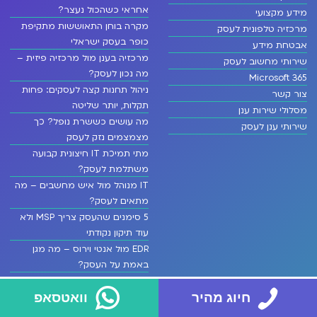
אחראי כשהכול נעצר?
מידע מקצועי
מקרה בוחן התאוששות מתקיפת
מרכזיה טלפונית לעסק
כופר בעסק ישראלי
אבטחת מידע
מרכזיה בענן מול מרכזיה פיזית –
שירותי מחשוב לעסק
מה נכון לעסק?
Microsoft 365
ניהול תחנות קצה לעסקים: פחות
צור קשר
תקלות, יותר שליטה
מסלולי שירות ענן
מה עושים כששרת נופל? כך
שירותי ענן לעסק
מצמצמים נזק לעסק
מתי תמיכת IT חיצונית קבועה
משתלמת לעסק?
IT מנוהל מול איש מחשבים – מה
מתאים לעסק?
5 סימנים שהעסק צריך MSP ולא
עוד תיקון נקודתי
EDR מול אנטי וירוס – מה מגן
באמת על העסק?
היתרונות של IT חיצוני לעסקים
שצריכים שקט
חיוג מהיר
וואטסאפ
פתרונות עבודה היברידית לעסקים