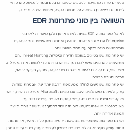
פנימיים פחות מתאימה לעסקים שעובדים בענן ובמודל גמיש. כאן כדאי
לבדוק גם ביצועים, השפעה על תחנות הקצה, ואיכות הניהול מרחוק.
השוואה בין סוגי פתרונות EDR
לא כל מערכות ה-EDR בנויות לאותו ארגון. חלקן מיועדות לארגוני
Enterprise עם צוותי אבטחה מנוסים, ואחרות מתאימות יותר לעסקים
שמחפשים הגנה חזקה עם ניהול פשוט יותר.
יש פתרונות שמצטיינים בעומק חקירה וביכולות Threat Hunting. הם
מתאימים לארגונים שיש להם זמן, כוח אדם וידע כדי למצות את המערכת.
מצד שני, הם עלולים להיות מורכבים מדי לעסק שזקוק בעיקר לזיהוי,
הכלה ותגובה ברורה.
יש פתרונות שמגיעים כחלק ממעטפת רחבה יותר של אבטחת נקודות
קצה, ולעיתים משתלבים היטב עם סביבת Microsoft, מערכות זהויות, דואר
אלקטרוני ומדיניות ארגונית. עבור עסקים שכבר עובדים חזק עם
Microsoft 365 ו-Intune, השילוב הזה יכול לחסוך זמן, לשפר ניהול ולייצר
תמונה אחידה יותר.
ויש גם מערכות שמצטיינות בפשטות יחסית ובזמן עלייה מהיר, אך נותנות
פחות עומק חקירתי. זה לא בהכרח חיסרון. לעיתים, לעסק בינוני עדיף פתרון