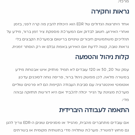
מרכזי.
נראות וחקירה
אחד היתרונות הגדולים של EDR הוא היכולת להבין מה קרה לפני, בזמן
ואחרי האירוע. חשוב לבדוק אם המערכת מספקת ציר זמן ברור, מידע על
תהליכים, משתמשים, חיבורים, שינויים ברישום ובמערכת הקבצים. בלי
נראות טובה, קשה לדעת אם האירוע באמת נבלם או רק הוסתר זמנית.
קלות ניהול והטמעה
עסק של 20, 50 או 120 עובדים לא תמיד מחזיק איש אבטחת מידע
במשרה מלאה. לכן ממשק ניהול ברור, פריסה נוחה לסוכנים, עדכון
אוטומטי ואינטגרציה עם סביבת העבודה הקיימת הם לא פרטים שוליים.
מערכת מצוינת על הנייר יכולה להכביד אם היא דורשת תחזוקה גבוהה
מדי.
התאמה לעבודה היברידית
אם עובדים מתחברים מהבית, מהנייד או מסניפים שונים, ה-EDR צריך להגן
גם מחוץ למשרד. מערכת שתלויה מדי בתשתית מקומית או בשרתים