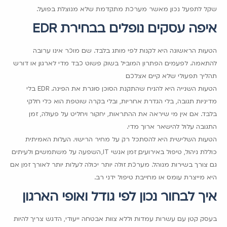
שקל לתפעל נכון, מאשר מערכת מתקדמת שלא מנוצלת בפועל.
איפה עסקים נופלים בבחירת EDR
הטעות הראשונה היא לקנות לפי מותג בלבד. שם מוכר אינו ערובה
להתאמה. לפעמים הפתרון המוביל בשוק פשוט כבד מדי לארגון, או דורש
תהליך תפעולי שלא קיים אצלכם.
הטעות השנייה היא להניח שהתקנת הסוכן סוגרת את הפינה. EDR בלי
מדיניות תגובה, בלי הגדרת אחריות, ובלי בקרה שוטפת הוא כלי חלקי
בלבד. אם אין מי שיראה את ההתראות, יחקור ויחליט על פעולה, זמן
התגובה עלול להישאר ארוך מדי.
הטעות השלישית היא להסתכל רק על מחיר הרישוי. העלות האמיתית
כוללת ניהול, טיפול באירועים, זמן אנשי IT, השפעה על משתמשים, ולעיתים
גם צורך בשירות מנוהל. מערכת זולה יותר יכולה לעלות יותר לאורך זמן אם
היא מייצרת עומס או מחייבת טיפול ידני רב.
איך לבחור נכון לפי גודל ואופי הארגון
בעסק קטן עם עשרות עמדות וללא צוות אבטחה ייעודי, הדגש צריך להיות