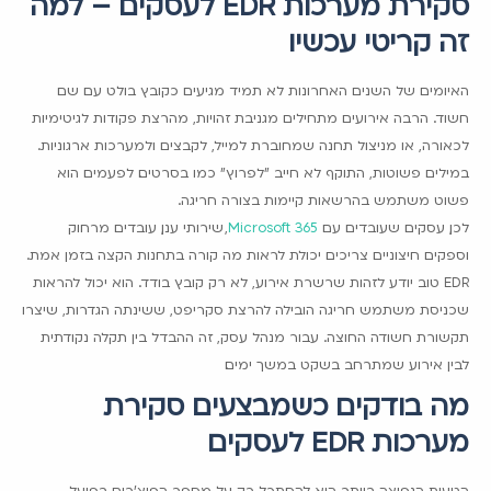
סקירת מערכות EDR לעסקים – למה
זה קריטי עכשיו
האיומים של השנים האחרונות לא תמיד מגיעים כקובץ בולט עם שם
חשוד. הרבה אירועים מתחילים מגניבת זהויות, מהרצת פקודות לגיטימיות
לכאורה, או מניצול תחנה שמחוברת למייל, לקבצים ולמערכות ארגוניות.
במילים פשוטות, התוקף לא חייב "לפרוץ" כמו בסרטים. לפעמים הוא
פשוט משתמש בהרשאות קיימות בצורה חריגה.
לכן, עסקים שעובדים עם
Microsoft 365
, שירותי ענן, עובדים מרחוק
וספקים חיצוניים צריכים יכולת לראות מה קורה בתחנות הקצה בזמן אמת.
EDR טוב יודע לזהות שרשרת אירוע, לא רק קובץ בודד. הוא יכול להראות
שכניסת משתמש חריגה הובילה להרצת סקריפט, ששינתה הגדרות, שיצרו
תקשורת חשודה החוצה. עבור מנהל עסק, זה ההבדל בין תקלה נקודתית
לבין אירוע שמתרחב בשקט במשך ימים.
מה בודקים כשמבצעים סקירת
מערכות EDR לעסקים
הטעות הנפוצה ביותר היא להסתכל רק על מספר הפיצ'רים. בפועל,