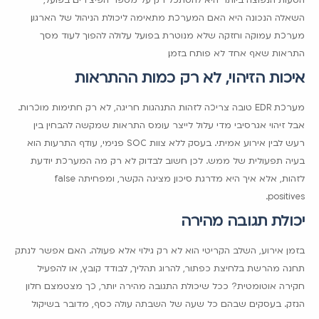
השאלה הנכונה היא האם המערכת מתאימה ליכולת הניהול של הארגון.
מערכת עמוקה וחזקה שלא מנוטרת בפועל עלולה להפוך לעוד מסך
התראות שאף אחד לא פותח בזמן.
איכות הזיהוי, לא רק כמות ההתראות
מערכת EDR טובה צריכה לזהות התנהגות חריגה, לא רק חתימות מוכרות.
אבל זיהוי אגרסיבי מדי עלול לייצר עומס התראות שמקשה להבחין בין
רעש לבין אירוע אמיתי. בעסק ללא צוות SOC פנימי, עודף התרעות הוא
בעיה תפעולית של ממש. לכן חשוב לבדוק לא רק מה המערכת יודעת
לזהות, אלא איך היא מדרגת סיכון, מציגה הקשר, ומפחיתה false
positives.
יכולת תגובה מהירה
בזמן אירוע, השלב הקריטי הוא לא רק גילוי אלא פעולה. האם אפשר לנתק
תחנה מהרשת בלחיצת כפתור, להרוג תהליך, לבודד קובץ, או להפעיל
חקירה אוטומטית? ככל שיכולת התגובה מהירה יותר, כך מצטמצם חלון
הנזק. בעסקים שבהם כל שעה של השבתה עולה כסף, מדובר בשיקול