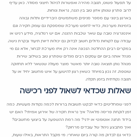
על תפעול פשוט, תגובה מהירה ואפשרות לניהול חיצוני מסודר. כאן עדיף
לרוב פתרון שנותן איזון טוב בין הגנה, נראות ונוחות.
בארגון בינוני עם מספר סניפים, משתמשים היברידיים ותלות גבוהה
בזמינות מערכות, כדאי לחפש מערכת שמספקת גם עומק חקירה וגם
אינטגרציה טובה עם שאר שכבות ההגנה. אם יש רגולציה, מידע רגיש או
עבודה עם לקוחות גדולים, חשוב לבדוק גם יכולות דיווח, תיעוד ובקרת גישה.
במקרים רבים, ההחלטה הנכונה אינה רק איזו מערכת לבחור, אלא גם מי
מנהל אותה ביום יום. עסקים רבים מגלים שפתרון טוב בשילוב שירות
מנוהל נותן תוצאה טובה יותר מאשר מוצר מעולה שנשאר ללא תחזוקה
שוטפת. זה נכון במיוחד כשאין רצון להישען על איש מחשוב יחיד או על
תגובה נקודתית בזמן תקלה.
שאלות שכדאי לשאול לפני רכישה
לפני שמחליטים, כדאי לבקש תשובות ברורות לכמה נקודות מעשיות. כמה
זמן לוקחת פריסה מלאה? איך נראית חקירה של אירוע אמיתי? האם יש
בידוד תחנה אוטומטי או ידני? מה רמת ההשפעה על ביצועי מחשבים?
ואיך מתבצע ניהול של עובדים מרחוק?
כדאי גם לבדוק מה קורה ביום שאחרי. מי מקבל התראות, באילו שעות,