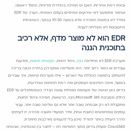
ובאיזו רמת אחריות. האם יש תמיכה בהגדרת מדיניות, טיפול ראשוני,
ושיפור מתמשך לפי אירועים אמיתיים. בעולם האמיתי, הערך של EDR
נמדד לא במצגת המכירה אלא בשעה 10:30 בבוקר, כשהנהלת
החשבונות לא מצליחה לעבוד.
EDR הוא לא מוצר מדף, אלא רכיב
בתוכנית הגנה
מערכת EDR לא מחליפה
גיבוי
, ניהול זהויות,
הקשחת תחנות
, מודעות
עובדים או ניטור רחב יותר. היא משלימה אותם. לכן בחירה נכונה צריכה
להשתלב בתמונה הכוללת של הארגון – אילו מערכות קיימות, איך עובדים
בפועל, איפה הסיכונים העסקיים, ומה רמת הזמינות שנדרשת.
בדיוק כאן הגישה של מעטפת מנוהלת עושה הבדל. כשמסתכלים על EDR
כחלק מסביבת Microsoft 365, גיבוי, הרשאות, תמיכה וניהול תחנות,
מתקבלת לא רק אבטחה טובה יותר אלא גם שליטה טובה יותר. עבור
עסקים שמחפשים כתובת אחת, סדר תפעולי ותגובה מהירה, זו לעיתים
הדרך היעילה ביותר להוריד סיכון בלי להעמיס מורכבות מיותרת.
Cloud360 פועלת בדיוק מתוך התפיסה הזו – לחבר בין טכנולוגיה, אבטחה