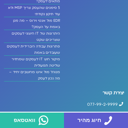
מתאים לעסק?
5 סימנים שהעסק צריך MSP ולא
עוד תיקון נקודתי
EDR מול אנטי וירוס – מה מגן
באמת על העסק?
היתרונות של IT חיצוני לעסקים
שצריכים שקט
פתרונות עבודה היברידית לעסקים
שעובדים באמת
מיקור חוץ IT לעסקים שמחזיר
שליטה תפעולית
מנוהל מול איש מחשבים יחיד –
מה נכון לעסק
יצירת קשר
077-99-2-9999
Info@cloud360.co.il
חיוג מהיר
וואטסאפ
הגדוד העברי 3, קומה 3, אשדוד (גן העיר)