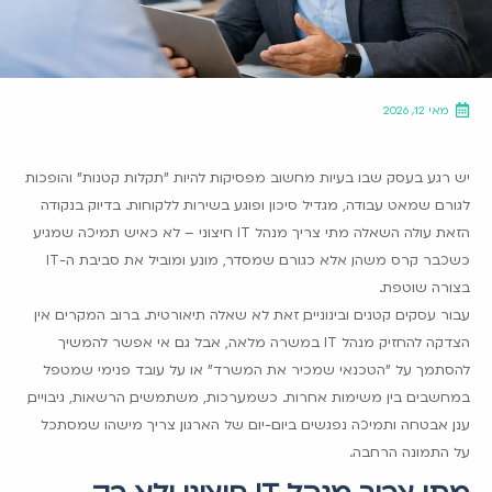
מאי 12, 2026
יש רגע בעסק שבו בעיות מחשוב מפסיקות להיות "תקלות קטנות" והופכות
לגורם שמאט עבודה, מגדיל סיכון ופוגע בשירות ללקוחות. בדיוק בנקודה
הזאת עולה השאלה מתי צריך מנהל IT חיצוני – לא כאיש תמיכה שמגיע
כשכבר קרס משהו, אלא כגורם שמסדר, מונע ומוביל את סביבת ה-IT
בצורה שוטפת.
עבור עסקים קטנים ובינוניים, זאת לא שאלה תיאורטית. ברוב המקרים אין
הצדקה להחזיק מנהל IT במשרה מלאה, אבל גם אי אפשר להמשיך
להסתמך על "הטכנאי שמכיר את המשרד" או על עובד פנימי שמטפל
במחשבים בין משימות אחרות. כשמערכות, משתמשים, הרשאות, גיבויים,
ענן, אבטחה ותמיכה נפגשים ביום-יום של הארגון, צריך מישהו שמסתכל
על התמונה הרחבה.