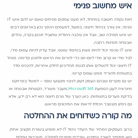
איש מחשוב פנימי
זאת נקודה חשובה במיוחד. לא מעט עסקים מניחים שאם יש להם איש IT
פנימי, אין צורך בניהול חיצוני. בפועל, לפעמים ההפך נכון. בארגונים רבים
יש איש תמיכה טוב, אבל אין שכבה ניהולית שתוביל תכנון, בקרה, נהלים,
אבטחה וזמינות רחבה.
איש IT פנימי יכול להיות מצוין בטיפול שוטף, אבל עדיין להיות עמוס מדי,
לבד מדי או קרוב מדי ליום-יום כדי להרים את הראש ולתכנן קדימה. מנהל
IT חיצוני יכול להשלים אותו, לבנות תהליכים, לחלק אחריות, להכניס סדר
בתשתית ולהוריד ממנו עומס קריטי.
יש גם מקרים שבהם העסק זקוק לגיבוי מקצועי נוסף – למשל בפרויקט
מיגרציה לענן, הטמעת
Microsoft 365
, מעבר משרד, הקשחת אבטחה או
בדיקת פערים בתשתיות. כאן הערך של גורם חיצוני הוא לא רק ידע, אלא
גם ניסיון מצטבר ויכולת לראות את הסיכונים מראש.
מה קורה כשדוחים את ההחלטה
ברוב העסקים, המחיר של היעדר ניהול IT לא מופיע בשורת תקציב אחת.
הוא מתפזר לאורך החודש. עובדים מחכים לתמיכה, מערכות נופלות