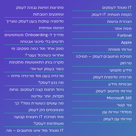
IT מנוהל לעסקים
פתרונות זמינות גבוהה לעסק
שמונעים השבתות
הקמת תשתית IT לעסק
טלפוניה עסקית בענן לעסק שצריך
הצהרת נגישות
זמינות אמיתית
מפת אתר
מדריך ל-Onboarding משתמשים
Fortinet
חדשים בלי סיכוני אבטחה
Apple
ספק אחד מול כמה ספקים: מי
שרותי מומחה
אחראי כשהכול נעצר?
תמיכת מחשבים לעסק – תמיכה
מקרה בוחן התאוששות מתקיפת
מרחוק
כופר בעסק ישראלי
מידע מקצועי
מרכזיה בענן מול מרכזיה פיזית –
מרכזיה טלפונית לעסק
מה נכון לעסק?
אבטחת מידע
ניהול תחנות קצה לעסקים: פחות
שירותי מחשוב לעסק
תקלות, יותר שליטה
Microsoft 365
מה עושים כששרת נופל? כך
צור קשר
מצמצמים נזק לעסק
מסלולי שירות ענן
מתי תמיכת IT חיצונית קבועה
שירותי ענן לעסק
משתלמת לעסק?
IT מנוהל מול איש מחשבים – מה