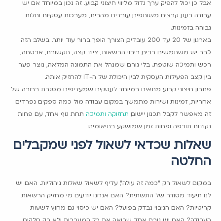
אבל כן יכול להפיק ערך גדול מליווי חיצוני קבוע. זה נכון במיוחד אם יש
עבודה בענן, קבצים משותפים, עובדים מהבית, מערכות עסקיות ותלות
גבוהה בזמינות.
בארגון של 20 עד 200 עובדים, הצורך הופך ברור עוד יותר. בשלב הזה
כבר יש משתמשים רבים, ריבוי הרשאות, ציוד קצה, תקשורת, אבטחה,
רכש ותמיכה שוטפת. בלי גורם שמנהל את התמונה המלאה, נוצר פער
בין קצב הפעילות העסקית לבין היכולת של ה-IT להחזיק אותה.
פתרון חיצוני קבוע מתאים במיוחד לעסקים שמעדיפים מסגרת ברורה של
אחריות, זמינות ושירות מתמשך במקום עבודה מול כמה ספקים נפרדים.
זה מאפשר לקבל תכנון, יישום,
תחזוקה ותמיכה
תחת גוף אחד, עם פחות
נקודות תורפה ופחות זמן שמושקע בתיאומים.
שאלות שכדאי לשאול לפני שמקבלים
החלטה
במקום לשאול רק "כמה זה עולה", עדיף לשאול שאלות ניהוליות. האם יש
לנו תיעוד מסודר של התשתית? האם אנחנו יודעים מי מחזיק הרשאות
קריטיות? האם הגיבוי נבדק בפועל? האם יש כיסוי גם מחוץ לשעות
העבודה? האם יש גורם אחד שרואה את כל המערכות ולא רק חלקים