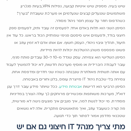
שיש בעיה. מספיק שיש איטיות קבועה, נפילות VPN, בעיות סנכרון,
משתמשים שננעלים, קבצים שנעלמים, או מערכת שעובדת "בערך".
כשהדפוס חוזר על עצמו, חסר ניהול מסודר.
הסימן השני הוא תלות באדם אחד. לפעמים זה עובד ותיק, לפעמים ספק
חיצוני בודד, ולפעמים איש סיסטם פנימי שמחזיק הכול בראש. כל עוד אין
תיעוד, תהליך וגיבוי ניהולי, העסק חשוף. אם אותו אדם לא זמין, עוזב או
פשוט מפספס משהו, ההשלכות יכולות להיות מיידיות.
הסימן השלישי הוא צמיחה. עסק שגדל מ-10 ל-30 עובדים, פותח סניף,
עובר לעבודה היברידית או מוסיף מערכות חדשות, לא יכול להמשיך לעבוד
עם אותה תשתית מאולתרת שנבנתה כשהיו שני חדרים ומדפסת אחת.
צמיחה בלי שכבת ניהול IT מייצרת עומס, בלגן וחורים באבטחה.
הסימן הרביעי הוא דרישות
אבטחת מידע
. ככל שיותר מידע עובר דרך ענן,
דוא"ל, מערכות משותפות ומכשירים מרוחקים, כך עולה הצורך במדיניות
מסודרת. מי יכול לגשת למה, איך מגבים, איך מונעים גישה לא מורשית,
מה קורה כשעובד עוזב, ואיך מתאוששים מתקרית. אלה לא נושאים
שטכנאי מזדמן אמור לפתור תוך כדי תנועה.
מתי צריך מנהל IT חיצוני גם אם יש