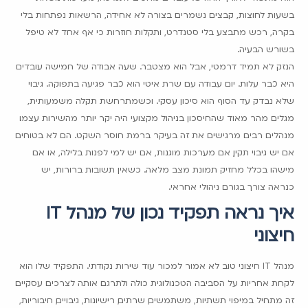
בשעות לחוצות, קבצים נשמרים בצורה לא אחידה, הרשאות נפתחות בלי
בקרה, רכש מתבצע בלי סטנדרט, ותקלות חוזרות כי אף אחד לא טיפל
בשורש הבעיה.
הנזק לא תמיד דרמטי, אבל הוא מצטבר. שעה אבודה של חמישה עובדים
היא כבר עלות. יום עבודה עם שרת איטי הוא כבר פגיעה בתפוקה. גיבוי
שלא נבדק עד הסוף הוא סיכון עסקי. וכשמתרחשת תקלה משמעותית,
מגלים מהר מאוד שהחיסכון בניהול מקצועי היה יקר יותר מהשירות עצמו.
מנהלים רבים מרגישים את זה בעיקר ברמת חוסר השקט. הם לא בטוחים
אם יש גיבוי תקין, אם מערכות מוגנות, אם יש למי לפנות בלילה, או אם
מישהו בכלל מחזיק תמונת מצב מלאה. כשאין תשובות ברורות, יש
כנראה צורך בגורם ניהולי אחראי.
איך נראה תפקיד נכון של מנהל IT
חיצוני
מנהל IT חיצוני טוב לא אמור למכור עוד שירות נקודתי. התפקיד שלו הוא
לקחת אחריות על הסביבה הטכנולוגית כולה ולתרגם אותה לצרכים עסקיים.
זה מתחיל במיפוי תשתיות, משתמשים, שרתים, רישיונות, גיבויים, חיבוריות,