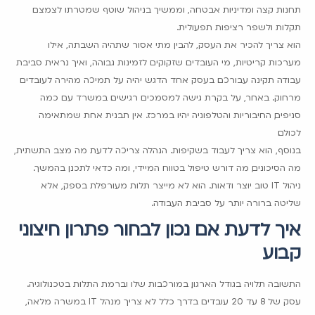
תחנות קצה ומדיניות אבטחה, וממשיך בניהול שוטף שמטרתו לצמצם
תקלות ולשפר רציפות תפעולית.
הוא צריך להכיר את העסק, להבין מתי אסור שתהיה השבתה, אילו
מערכות קריטיות, מי העובדים שזקוקים לזמינות גבוהה, ואיך נראית סביבת
עבודה תקינה עבורכם. בעסק אחד הדגש יהיה על תמיכה מהירה לעובדים
מרחוק. באחר, על בקרת גישה למסמכים רגישים. במשרד עם כמה
סניפים, החיבוריות והטלפוניה יהיו במרכז. אין תבנית אחת שמתאימה
לכולם.
בנוסף, הוא צריך לעבוד בשקיפות. הנהלה צריכה לדעת מה מצב התשתית,
מה הסיכונים, מה דורש טיפול בטווח המיידי, ומה כדאי לתכנן בהמשך.
ניהול IT טוב יוצר ודאות. הוא לא מייצר תלות מעורפלת בספק, אלא
שליטה ברורה יותר על סביבת העבודה.
איך לדעת אם נכון לבחור פתרון חיצוני
קבוע
התשובה תלויה בגודל הארגון, במורכבות שלו וברמת התלות בטכנולוגיה.
עסק של 8 עד 20 עובדים בדרך כלל לא צריך מנהל IT במשרה מלאה,