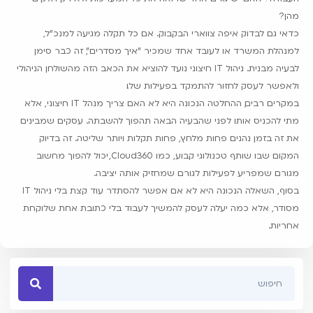
מהן?
כדאי גם לבדוק איפה צווארי הבקבוק. אם כל תקלה מגיעה למנכ"ל,
למנהלת המשרד או לעובד אחד שמכיר "איך מסדרים", זה כבר סימן
לבעיה מבנית. ניהול IT חיצוני נועד להוציא את הכאב הזה מהשולחן הניהולי
ולאפשר לעסק לחזור להתמקד בפעילות שלו.
במקרים רבים, ההחלטה הנכונה היא לא האם צריך מנהל IT חיצוני, אלא
מתי להכניס אותו לפני שהבעיה הבאה תהפוך להשבתה. עסקים שמבינים
את זה בזמן נהנים פחות מלחץ, פחות תקלות ויותר שליטה. זה בדיוק
המקום שבו שותף טכנולוגי קבוע, כמו Cloud360, יכול להפוך מחשוב
מגורם שמפריע לפעילות לגורם שמחזיק אותה יציבה.
בסוף, השאלה הנכונה היא לא אם אפשר להסתדר עוד קצת בלי ניהול IT
מסודר, אלא כמה יעלה לעסק להמשיך לעבוד בלי כתובת אחת שלוקחת
אחריות.