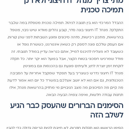
מתי צריך מנהל IT חיצוני ולא רק
תמיכה טכנית
ההבדל המרכזי הוא בין תגובה לניהול. תמיכה טכנית מטפלת במה שכבר
התקלקל. מנהל IT חיצוני בונה סדר, קובע נהלים, מוודא שיש גיבוי, מטפל
בהרשאות, מתכנן רכישות, מזהה סיכונים ומונע השבתות לפני שהן קורות.
אם העסק שלכם פונה לספק רק כשאין אינטרנט, כששרת נופל או
כשעובד לא מצליח להיכנס למייל, אתם כנראה עדיין במודל תגובתי. זה
מודל שמרגיש חסכוני בטווח הקצר, אבל בפועל הוא יקר יותר. כל תקלה
לוקחת זמן, יוצרת לחץ, ולעיתים פוגעת גם בהכנסות וגם במוניטין.
מנהל IT חיצוני נדרש כשצריך בעל תפקיד שמקבל אחריות על הסביבה
הטכנולוגית, גם אם הוא לא יושב אצלכם במשרד כל יום. הוא אמור לדעת
מה קיים, מה הסיכונים, מה מצב הגיבויים, מי מחזיק בהרשאות מנהל, אילו
תחנות עבודה חלשות, ואיפה צפויה הבעיה הבאה.
הסימנים הברורים שהעסק כבר הגיע
לשלב הזה
הסימן הראשון הוא תקלות חוזרות. לא חייבת להיות קריסה גדולה כדי להבין