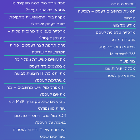
ספק אחד מול כמה ספקים: מי
שרותי מומחה
אחראי כשהכול נעצר?
תמיכת מחשבים לעסק – תמיכה
מקרה בוחן התאוששות מתקיפת
מרחוק
כופר בעסק ישראלי
מידע מקצועי
מרכזיה בענן מול מרכזיה פיזית –
מרכזיה טלפונית לעסק
מה נכון לעסק?
אבטחת מידע
ניהול תחנות קצה לעסקים: פחות
שירותי מחשוב לעסק
תקלות, יותר שליטה
Microsoft 365
מה עושים כששרת נופל? כך
צור קשר
מצמצמים נזק לעסק
מסלולי שירות ענן
מתי תמיכת IT חיצונית קבועה
שירותי ענן לעסק
משתלמת לעסק?
IT מנוהל מול איש מחשבים – מה
מתאים לעסק?
5 סימנים שהעסק צריך MSP ולא
עוד תיקון נקודתי
EDR מול אנטי וירוס – מה מגן
באמת על העסק?
היתרונות של IT חיצוני לעסקים
שצריכים שקט