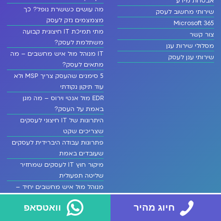
מה עושים כששרת נופל? כך
שירותי מחשוב לעסק
מצמצמים נזק לעסק
Microsoft 365
מתי תמיכת IT חיצונית קבועה
צור קשר
משתלמת לעסק?
מסלולי שירות ענן
IT מנוהל מול איש מחשבים – מה
שירותי ענן לעסק
מתאים לעסק?
5 סימנים שהעסק צריך MSP ולא
עוד תיקון נקודתי
EDR מול אנטי וירוס – מה מגן
באמת על העסק?
היתרונות של IT חיצוני לעסקים
שצריכים שקט
פתרונות עבודה היברידית לעסקים
שעובדים באמת
מיקור חוץ IT לעסקים שמחזיר
שליטה תפעולית
מנוהל מול איש מחשבים יחיד –
מה נכון לעסק
חיוג מהיר
וואטסאפ
איך להגדיר הרשאות ב
SharePoint נכון