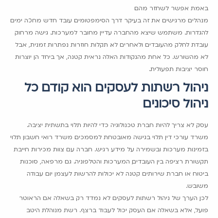
באמת אפשר לשחזר מהם.
מנהלים מרגישים את זה בעיקר דרך הסימפטומים. עובד חדש מחכה ימים
להגדרות. משתמש שיצא מהחברה עדיין מחובר למערכות. גישה מרחוק
עובדת לחלק מהעובדים ולאחרים לא. תקלות חוזרות נפתרות זמנית, אבל
לא מהשורש. כל אחת מהנקודות האלה נראית קטנה, אך ביחד הן יוצרות
חוסר יציבות תפעולית.
ניהול רשתות לעסקים הוא קודם כל
ניהול סיכונים
עסק לא צריך להיות חברת טכנולוגיה כדי להיות תלוי בתשתית יציבה.
משרד עורכי דין תלוי בגישה מאובטחת למסמכים. משרד רואי חשבון תלוי
בזמינות מערכות ובשמירה על מידע רגיש. חברה עם צוות מכירות חייבת
תקשורת רציפה בין העובדים, המערכות והטלפוניה. גם מרפאה, סוכנות
ביטוח או חברת שירותים קטנה לא יכולות להרשות לעצמן יום עבודה
משובש.
לכן, הערך של ניהול רשתות לעסקים לא נמדד רק בשאלה אם הראוטר
פועל, אלא בשאלה אם העסק יכול לעבוד ברצף. רשת מנוהלת היטב