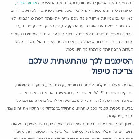
מצמצמת את הסיכון להשבתות, מקטינה את החשיפה ל
אירועי סייבר
,
ומייצרת סדר שמאפשר לגדול בלי שכל שינוי קטן יהפוך לפרויקט חירום.
כאן יש גם עניין של איזון. לא כל עסק צריך את אותה רמת מורכבות, ולא
כל רשת דורשת את אותו היקף השקעה. עסק של עשרה עובדים עם
עבודה משרדית בסיסית לא ייבנה כמו ארגון עם סניפים, שרתים מקומיים
ועבודה היברידית רחבה. אבל גם בארגון קטן, היעדר ניהול מסודר עלול
לעלות הרבה יותר מהתחזוקה השוטפת.
הסימנים לכך שהתשתית שלכם
צריכה טיפול
אם יש אצלכם תקלות אינטרנט חוזרות, עומס קבוע בשעות מסוימות,
ניתוקים בשיחות, Wi-Fi חלש בחלק מהמשרד או תלות באדם אחד
שמכיר את המערכת – זה לא מצב שכדאי להשלים איתו. גם אם כל
בקשה טכנית, קטנה ככל שתהיה, מתחילה ב"נבדוק מי התקין את זה פעם",
יש בעיית עומק.
סימן נוסף הוא היעדר תיעוד. כשאין מיפוי של ציוד, משתמשים, הרשאות
וחיבורים, כל תקלה נפתרת לאט יותר וכל שינוי נהיה מסוכן יותר. מעבר
לכך, אם אין ניטור שוטף, הרבה תקלות מזוהות רק אחרי שמשתמשים