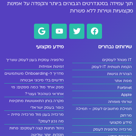
תוך עמידה בסטנדרטים הגבוהים ביותר והקפדה על אמינות
מקצועיות ושירות ללא פשרות
שירותים נבחרים
מידע מקצועי
IT מנוהל לעסקים
טלפוניה עסקית בענן לעסק שצריך
זמינות אמיתית
הקמת תשתית IT לעסק
מדריך ל-Onboarding משתמשים
הצהרת נגישות
חדשים בלי סיכוני אבטחה
מפת אתר
ספק אחד מול כמה ספקים: מי
Fortinet
אחראי כשהכול נעצר?
Apple
מקרה בוחן התאוששות מתקיפת
שרותי מומחה
כופר בעסק ישראלי
תמיכת מחשבים לעסק – תמיכה
מרכזיה בענן מול מרכזיה פיזית –
מרחוק
מה נכון לעסק?
מידע מקצועי
ניהול תחנות קצה לעסקים: פחות
מרכזיה טלפונית לעסק
תקלות, יותר שליטה
אבטחת מידע