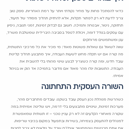
כדאי להסתכל פחות על מחיר נקודתי ויותר על רמת האחריות. ספק טוב
צריך לדעת לא רק לפתור תקלות, אלא להחזיק תהליך מסודר של תיעוד,
תחזוקה, ניטור, אבטחה ותמיכה. חשוב גם לבדוק זמינות, זמני תגובה, ניסיון
עם עסקים בגודל דומה, ויכולת לטפל בסביבה היברידית שמשלבת משרד,
ענן ומשתמשים מרוחקים.
שווה לשאול גם שאלות פשוטות מאוד: מי מכיר את כל מרכיבי התשתית,
מה קורה אם יש תקלה מחוץ לשעות העבודה, איך מתבצע תהליך קליטת
עובד חדש, ומה קורה כשצריך לבצע שינוי מהותי בלי להשבית את
העבודה. התשובות יגלו מהר מאוד אם מדובר בתמיכה אד הוק או בניהול
אמיתי.
השורה העסקית התחתונה
כשהרשת מנוהלת נכון, העסק עובד בשקט. עובדים מתחברים מהר,
מערכות זמינות, שינויים מתבצעים בלי דרמה, ויש שליטה אמיתית במה
שקורה מאחורי הקלעים. זה לא רק עניין טכני – זו תשתית שמאפשרת
למנהלים להתעסק בצמיחה, בשירות ובתפעול במקום בכיבוי שריפות.
אם אתם מרגישים שהמחשוב אצלכם עובד על טלאים, לא צריך לחכות