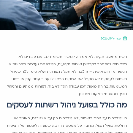
אפריל 19, 2026
רשת מחשוב תקינה לא אמורה למשוך תשומת לב. אם עובדים לא
מצליחים להתחבר לקבצים, שיחות נקטעות, המדפסת נעלמת מהרשת או
הגישה מרחוק איטית – זו כבר לא תקלה נקודתית אלא סימן לכך שניהול
רשתות לעסקים לא מקבל את המקום הראוי לו. עבור עסק קטן או בינוני,
המשמעות ברורה מאוד: זמן עבודה הולך לאיבוד, לקוחות ממתינים, והניהול
הופך מתגובתי במקום מתוכנן.
מה כולל בפועל ניהול רשתות לעסקים
כשמדברים על ניהול רשתות, לא מדברים רק על אינטרנט, ראוטר או
החלפת סוויץ' תקול. מדובר על מעטפת רחבה שנועדה לשמור על רציפות
העבודה של הארגון. זה מתחיל בתכנון נכון של התשתית, ממשיך בניטור