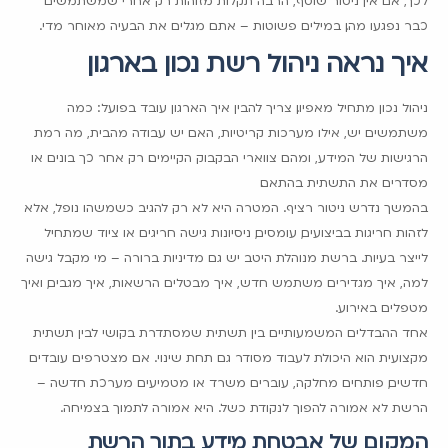
כבר נפגעו מהן. במילים פשוטות – אתם מגלים את הבעיה מאוחר מדי.
איך נראה ניהול רשת נכון בארגון
ניהול נכון מתחיל מאפיון. צריך להבין איך הארגון עובד בפועל: כמה
משתמשים יש, אילו מערכות קריטיות, האם יש עבודה מהבית, מה רמת
הרגישות של המידע, ומהם צווארי הבקבוק הקיימים. רק אחר כך בונים או
מסדרים את התשתית בהתאם.
בהמשך נדרש ניטור רציף. המטרה היא לא רק להגיב כשמשהו נופל, אלא
לזהות חריגות בביצועים, עומסים, ניסיונות גישה חריגים או ציוד שמתחיל
לייצר בעיות. ברשת מנוהלת היטב יש גם מדיניות ברורה – מי מקבל גישה
למה, איך מגדירים משתמש חדש, איך מבטלים הרשאות, איך מגבים, ואיך
מטפלים באירוע.
אחד ההבדלים המשמעותיים בין תשתית שמסתדרת בקושי לבין תשתית
מקצועית הוא היכולת לעבוד מסודר גם תחת שינוי. אם מצטרפים עובדים
חדשים, פותחים מחלקה, עוברים משרד או מטמיעים מערכת חדשה –
הרשת לא אמורה להפוך לנקודת כשל. היא אמורה לתמוך בצמיחה.
המקום של אבטחת מידע בתוך הרשת