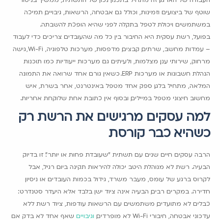
שוטף של ביצועים וזמינות, וכולל גם אבטחה, הרשאות, גיבויים, תמיכה
במשתמשים ויכולת לטפל בתקלה לפני שהיא הופכת להשבתה.
בפועל, רשת עסקית היא החיבור בין כל מה שהעובדים צריכים כדי לעבוד
– עמדות מחשב, שרתים, קבצים, מדפסות, מערכות טלפוניה, Wi-Fi, גישה
מרחוק, שירותי ענן, מצלמות, ולעיתים גם מערכות ייעודיות כמו תוכנות
הנהלת חשבונות או מערכות ERP. כשאין גורם אחד שרואה את התמונה
המלאה, מתחיל בלגן. ספק אחד מטפל באינטרנט, אחר בשרת, איש
מחשוב חיצוני מטפל במיילים, ובסוף אין כתובת אחת שלוקחת אחריות.
למה עסקים מרגישים את הרשת רק
כשהיא כבר קורסת
הרבה עסקים חיים שנים עם תשתית "שעובדת פחות או יותר". זו בדיוק
הבעיה. רשת לא מנוהלת היטב יכולה להיראות תקינה ביום רגיל, אבל
לקרוס ברגע של עומס, מעבר משרד, גידול בכמות העובדים או ניסיון
חדירה. במקרים רבים, הבעיה אינה ציוד ישן בלבד אלא היעדר סטנדרט:
כבלים לא מתועדים, משתמשים עם הרשאות עודפות, ציוד רשת ללא
עדכוני אבטחה, חיבורי Wi-Fi לא מופרדים,
וגיבויים
שאף אחד לא בדק אם