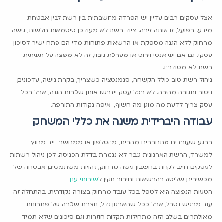
אצל עסקים רבים עדיין יש הפרדה מחשבתית בין רשת לבין אבטחת
מידע. בפועל, זו אותה זירה. ציוד רשת לא מעודכן, סיסמאות חלשות, גישה
מרחוק ללא הגנה מספקת או הרשאות פתוחות מדי הם פתח ישיר לסיכון
עסקי. גם אם יש אנטי וירוס או מערכת גיבוי, זה לא מפצה על תשתית
רשת לא מסודרת.
ניהול רשת טוב כולל הקשחה, סגמנטציה כשצריך, בקרת גישה, עדכונים,
ניטור ותגובה מהירה. לא בכל עסק יידרשו אותן שכבות הגנה, אבל בכל
עסק צריך לדעת מה מוגן, מה חשוף, ואיפה נקודות התורפה.
עבודה היברידית משנה את כללי המשחק
ברגע שעובדים מתחברים מהבית, מהטלפון או ממחשב נייד מחוץ
למשרד, הרשת הארגונית כבר לא נגמרת בדלת הכניסה. לכן, ניהול רשתות
לעסקים חייב לקחת בחשבון גישה מרחוק, זהויות משתמשים, אבטחה של
מכשירים, שליטה בהרשאות וחיבור תקין ל
שירותי ענן
.
הטעות הנפוצה היא לטפל בכל עובד מרחוק בצורה נקודתית. בהתחלה זה
עוד מרגיש נסבל, אבל ככל שהארגון גדל, נוצרת שכבה של פתרונות
מאולתרים. בשלב הזה מתחילות תקלות חוזרות וגם סיכונים שלא תמיד