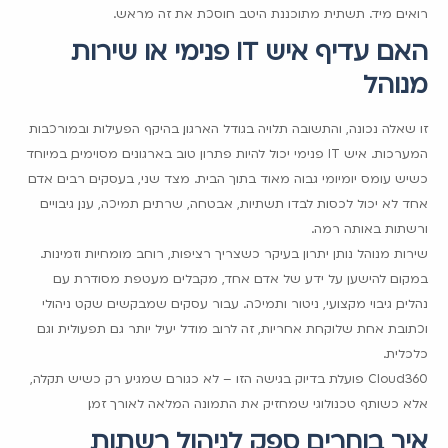
רואים מיד. תשתית מתוכננת היטב חוסכת את זה מראש.
האם עדיף איש IT פנימי או שירות
מנוהל
זו שאלה נכונה, והתשובה תלויה בגודל הארגון, בהיקף הפעילות ובמורכבות
המערכות. איש IT פנימי יכול להיות פתרון טוב בארגונים מסוימים, במיוחד
כשיש עומס יומיומי גבוה מאוד בתוך הבית. מצד שני, בעסקים רבים אדם
אחד לא יכול לכסות לבדו תשתיות, אבטחה, שרתים, תמיכה, ענן, גיבויים
ורשתות באותה רמה.
שירות מנוהל נותן יתרון בעיקר כשצריך רציפות, רוחב מומחיות וזמינות.
במקום להישען על ידע של אדם אחד, מקבלים מעטפת מסודרת עם
נהלים, גיבוי מקצועי, ניטור ותמיכה. עבור עסקים שמבקשים שקט ניהולי
וכתובת אחת שלוקחת אחריות, זה לרוב מודל יעיל יותר גם תפעולית וגם
כלכלית.
Cloud360 פועלת בדיוק בגישה הזו – לא כגורם שמגיע רק כשיש תקלה,
אלא כשותף טכנולוגי שמחזיק את התמונה המלאה לאורך זמן.
איך בוחרים ספק לניהול רשתות