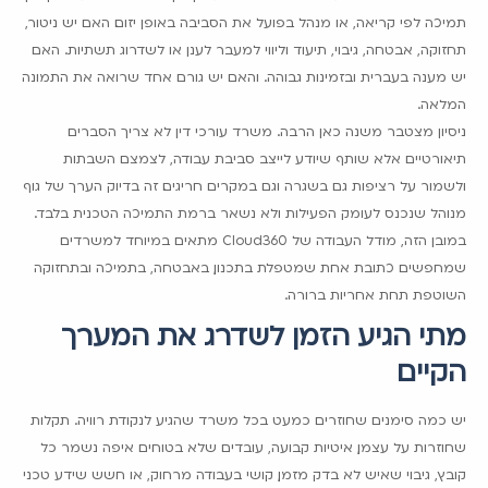
תמיכה לפי קריאה, או מנהל בפועל את הסביבה באופן יזום. האם יש ניטור,
תחזוקה, אבטחה, גיבוי, תיעוד וליווי למעבר לענן או לשדרוג תשתיות. האם
יש מענה בעברית ובזמינות גבוהה. והאם יש גורם אחד שרואה את התמונה
המלאה.
ניסיון מצטבר משנה כאן הרבה. משרד עורכי דין לא צריך הסברים
תיאורטיים אלא שותף שיודע לייצב סביבת עבודה, לצמצם השבתות
ולשמור על רציפות גם בשגרה וגם במקרים חריגים. זה בדיוק הערך של גוף
מנוהל שנכנס לעומק הפעילות ולא נשאר ברמת התמיכה הטכנית בלבד.
במובן הזה, מודל העבודה של Cloud360 מתאים במיוחד למשרדים
שמחפשים כתובת אחת שמטפלת בתכנון, באבטחה, בתמיכה ובתחזוקה
השוטפת תחת אחריות ברורה.
מתי הגיע הזמן לשדרג את המערך
הקיים
יש כמה סימנים שחוזרים כמעט בכל משרד שהגיע לנקודת רוויה. תקלות
שחוזרות על עצמן, איטיות קבועה, עובדים שלא בטוחים איפה נשמר כל
קובץ, גיבוי שאיש לא בדק מזמן, קושי בעבודה מרחוק, או חשש שידע טכני