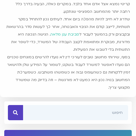
קריטי נמצא אצל אדם אחד בלבד. במקרים כאלה, הבעיה בדרך כלל
רחבה יותר מהמחשב הספציפי שנתקע.
שדרוג לא חייב להיות מהפכה ביום אחד. לעיתים נכון להתחיל בסקר
תשתיות, לייצב קודם את הגיבוי והאבטחה, אחר כך לעשות סדר בהרשאות
ובקבצים, ורק בהמשך לעבור ל
סביבת ענן מלאה
. הגישה הנכונה היא
מדורגת, מבוקרת ומתואמת לקצב העבודה של המשרד, כדי לשפר את
התשתית בלי לשבש את הפעילות.
בסוף, שירותי מחשוב טובים לעורכי דין לא נועדו להרשים במונחים טכניים.
הם נועדו לאפשר למשרד לעבוד בשקט, לשמור על המידע שלו, ולהישאר
זמין ללקוחות גם כשהעומס גבוה או כשמשהו משתבש. כשמערכת
המחשוב בנויה נכון, היא כמעט לא מורגשת – וזה בדיוק מה שמשרד
מקצועי צריך.