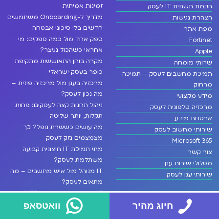
זמינות אמיתית
הקמת תשתית IT לעסק
מדריך ל-Onboarding משתמשים
הצהרת נגישות
חדשים בלי סיכוני אבטחה
מפת אתר
ספק אחד מול כמה ספקים: מי
Fortinet
אחראי כשהכול נעצר?
Apple
מקרה בוחן התאוששות מתקיפת
שרותי מומחה
כופר בעסק ישראלי
תמיכת מחשבים לעסק – תמיכה
מרכזיה בענן מול מרכזיה פיזית –
מרחוק
מה נכון לעסק?
מידע מקצועי
ניהול תחנות קצה לעסקים: פחות
מרכזיה טלפונית לעסק
תקלות, יותר שליטה
אבטחת מידע
מה עושים כששרת נופל? כך
שירותי מחשוב לעסק
מצמצמים נזק לעסק
Microsoft 365
מתי תמיכת IT חיצונית קבועה
צור קשר
משתלמת לעסק?
מסלולי שירות ענן
IT מנוהל מול איש מחשבים – מה
שירותי ענן לעסק
מתאים לעסק?
5 סימנים שהעסק צריך MSP ולא
עוד תיקון נקודתי
חיוג מהיר
וואטסאפ
EDR מול אנטי וירוס – מה מגן