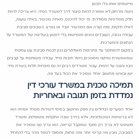
מיישמים אותו בלי תכנון.
גישה מרחוק לא אמורה להיות קיצור דרך למשרד הפיזי. היא צריכה להיות
חלק ממדיניות מסודרת: מי יכול להיכנס, מאיזה מכשיר, באילו שעות,
לאילו תיקיות, ומה קורה אם המכשיר אבד או נפרץ. כשבונים סביבת
עבודה נכונה, העובדים נהנים מגמישות בלי לפגוע בשליטה של המשרד על
הנתונים והמערכות.
במקום להסתמך על פתרונות מאולתרים, נכון לבנות סביבת ענן עסקית
שמאפשרת שיתוף מסמכים, ניהול תיבות מייל, עבודה משותפת על קבצים,
גיבוי והגנה על זהויות. עבור משרדים רבים, זה גם מפחית תלות בשרת פיזי
ישן ובאיש מחשוב אחד שמכיר את הכול בעל פה.
תמיכה טכנית במשרד עורכי דין
נמדדת בזמן תגובה ובאחריות
אחד הפערים הגדולים בין ספק מחשוב בסיסי לשירות מנוהל אמיתי הוא
לא ברשימת הטכנולוגיות, אלא בדרך שבה התקלות מטופלות. משרד
משפטי לא צריך רק מוקד שמקבל קריאה. הוא צריך גוף שמכיר את
הסביבה, מבין מה קריטי יותר ומה פחות, ומסוגל לטפל מהר בלי להתחיל