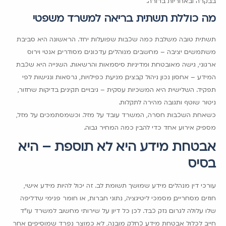
בבקרה ובאחריות ברורה.
מה כוללת תשתית בריאה למשרד משפטי
תשתית טובה משלבת כמה שכבות שפועלות יחד. הראשונה היא סביבת
משתמשים יציבה – מחשבים מנוהלים, עדכונים מסודרים, אנטי וירוס
ארגוני, גישה מאובטחת ומדיניות סיסמאות והרשאות. השנייה היא שכבת
המידע – אחסון נכון, ניהול קבצים, מניעת כפילויות, גרסאות ונגישות לפי
תפקיד. השלישית היא המשכיות עסקית – גיבויים תקינים, בדיקות שחזור,
ניטור שוטף ותגובה מהירה לתקלות.
כשאחת השכבות חסרה, המשרד עובד על מזל. וכשמסתמכים על מזל,
מספיק אירוע אחד כדי להבין כמה המחיר גבוה.
אבטחת מידע היא לא תוספת – היא
בסיס
עורכי דין מנהלים מידע שמושך תשומת לב. זה יכול להיות מידע אישי,
חוזים מסחריים, מסמכי ליטיגציה, נתוני חברות, או חומר פנימי שדליפה
שלו עלולה לגרום נזק כבד. לכן כל דיון על שירותי מחשוב למשרד עו"ד
חייב לכלול אבטחת מידע כחלק מובנה, לא כמוצר נפרד שמוסיפים אחר