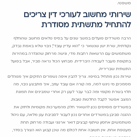
משפטי.
שירותי מחשוב לעורכי דין צריכים
להתחיל מתשתית מסודרת
הרבה משרדים פועלים במשך שנים על בסיס טלאים. מחשב שהוחלף
נקודתית, שרת ישן שנשאר כי "הוא עדיין עובד", גיבוי שלא באמת נבדק,
משתמשים עם הרשאות רחבות מדי, וגישה מרחוק שהוגדרה במהירות
בתקופת מעבר לעבודה היברידית. מבחוץ הכול נראה סביר, אבל בפועל
התשתית שברירית.
שירות נכון מתחיל במיפוי. צריך להבין איפה נשמרים התיקים, איך מנוהלים
מסמכים, מי ניגש למה, מה קורה אם עובד עוזב, איך מתבצע גיבוי, מה
תלוי בשרת מקומי ומה כבר עבר לענן. רק אחרי שמבינים את תמונת
המצב אפשר לקבל החלטות טובות.
במשרדים מסוימים נכון להשאיר חלק מהמערכות מקומיות ולחזק את
ההגנה סביבן. במשרדים אחרים נכון לעבור לסביבת ענן מלאה, עם ניהול
משתמשים, אחסון, שיתוף קבצים, דואר ארגוני ועבודה מרחוק תחת
מעטפת אחת. אין תשובה אחת לכולם. מה שכן קבוע הוא הצורך בסדר,