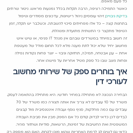
כל פעם מאפס.
כאשר התמיכה רציפה, הרבה תקלות בכלל נמנעות מראש. ניטור שרתים,
בדיקת גיבויים
, זיהוי עומסים, ניהול רישיונות, עדכונים מסודרים וטיפול
בתחנות קצה – כל אלו מפחיתים סיכוי להשבתה. וכשכבר יש תקלה, זמן
הטיפול מתקצר כי התשתית מתועדת ומנוהלת.
זה חשוב במיוחד במשרדים שבהם אין מנהל IT פנימי, או שיש איש
מחשוב יחיד שלא יכול לתת מענה מלא לכל תחום. מודל של מעטפת
אחת – ענן, אבטחה, תמיכה, תחזוקה וגיבוי – יוצר פחות נקודות נפילה
ופחות מצב שבו כל ספק מטיל אחריות על מישהו אחר.
איך בוחרים ספק של שירותי מחשוב
לעורכי דין
הבחירה הנכונה לא מתחילה במחיר חודשי. היא מתחילה בהתאמה לעסק.
משרד של 10 עובדים לא צריך את אותה תצורה כמו משרד של 70
עובדים עם כמה מחלקות, סניף נוסף ועבודה אינטנסיבית מול קבצים
כבדים. לכן כדאי לבדוק קודם כל אם הספק מבין את סביבת העבודה
המשפטית ואת החשיבות של זמינות, הרשאות, סודיות ושחזור מהיר.
כדאי גם לשים לב לרמת האחריות שהוא מוכן לקחת. האם הוא מספק רק