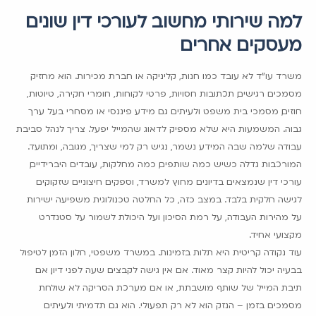
למה שירותי מחשוב לעורכי דין שונים
מעסקים אחרים
משרד עו"ד לא עובד כמו חנות, קליניקה או חברת מכירות. הוא מחזיק
מסמכים רגישים, תכתובות חסויות, פרטי לקוחות, חומרי חקירה, טיוטות,
חוזים, מסמכי בית משפט ולעיתים גם מידע פיננסי או מסחרי בעל ערך
גבוה. המשמעות היא שלא מספיק לדאוג שהמייל יפעל. צריך לנהל סביבת
עבודה שלמה שבה המידע נשמר, נגיש רק למי שצריך, מגובה, ומתועד.
המורכבות גדלה כשיש כמה שותפים, כמה מחלקות, עובדים היברידיים,
עורכי דין שנמצאים בדיונים מחוץ למשרד, וספקים חיצוניים שזקוקים
לגישה חלקית בלבד. במצב כזה, כל החלטה טכנולוגית משפיעה ישירות
על מהירות העבודה, על רמת הסיכון ועל היכולת לשמור על סטנדרט
מקצועי אחיד.
עוד נקודה קריטית היא תלות בזמינות. במשרד משפטי, חלון הזמן לטיפול
בבעיה יכול להיות קצר מאוד. אם אין גישה לקבצים שעה לפני דיון, אם
תיבת המייל של שותף מושבתת, או אם מערכת הסריקה לא שולחת
מסמכים בזמן – הנזק הוא לא רק תפעולי. הוא גם תדמיתי ולעיתים