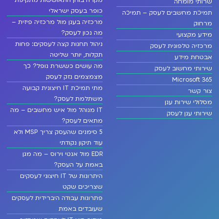
שרותי מומחה
כופר בעסק ישראלי
תמיכת מחשבים לעסק – תמיכה
מרכזיה בענן מול מרכזיה פיזית –
מרחוק
מה נכון לעסק?
מידע מקצועי
ניהול תחנות קצה לעסקים: פחות
מרכזיה טלפונית לעסק
תקלות, יותר שליטה
אבטחת מידע
מה עושים כששרת נופל? כך
שירותי מחשוב לעסק
מצמצמים נזק לעסק
Microsoft 365
מתי תמיכת IT חיצונית קבועה
צור קשר
משתלמת לעסק?
מסלולי שירות ענן
IT מנוהל מול איש מחשבים – מה
שירותי ענן לעסק
מתאים לעסק?
5 סימנים שהעסק צריך MSP ולא
עוד תיקון נקודתי
EDR מול אנטי וירוס – מה מגן
באמת על העסק?
היתרונות של IT חיצוני לעסקים
שצריכים שקט
פתרונות עבודה היברידית לעסקים
שעובדים באמת