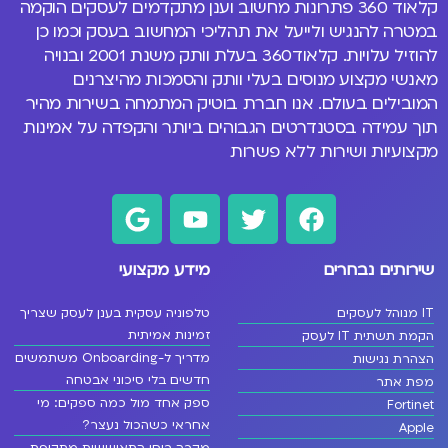
קלאוד 360 פתרונות
מחשוב וענן
מתקדמים לעסקים הוקמה
במטרה להנגיש ולייעל את תהליכי המחשוב בעסק וכמו כן
להוזיל עלויות. קלאוד360 בעלת וותק משנת 2001 ובנויה
מאנשי מקצוע מנוסים
בעלי וותק והסמכות מהיצרנים
המובילים בעולם
. אנו חברת בוטיק המתמחה בשירות מהיר
תוך עמידה בסטנדרטים הגבוהים ביותר והקפדה על אמינות
מקצועיות ושירות ללא פשרות
שירותים נבחרים
מידע מקצועי
IT מנוהל לעסקים
טלפוניה עסקית בענן לעסק שצריך
זמינות אמיתית
הקמת תשתית IT לעסק
מדריך ל-Onboarding משתמשים
הצהרת נגישות
חדשים בלי סיכוני אבטחה
מפת אתר
ספק אחד מול כמה ספקים: מי
Fortinet
אחראי כשהכול נעצר?
Apple
מקרה בוחן התאוששות מתקיפת