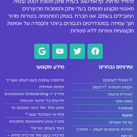
להוזיל עלויות. קלאוד360 בעלת וותק משנת 2001 ובנויה
מאנשי מקצוע מנוסים
בעלי וותק והסמכות מהיצרנים
המובילים בעולם
. אנו חברת בוטיק המתמחה בשירות מהיר
תוך עמידה בסטנדרטים הגבוהים ביותר והקפדה על אמינות
מקצועיות ושירות ללא פשרות
שירותים נבחרים
מידע מקצועי
IT מנוהל לעסקים
טלפוניה עסקית בענן לעסק שצריך
זמינות אמיתית
הקמת תשתית IT לעסק
מדריך ל-Onboarding משתמשים
הצהרת נגישות
חדשים בלי סיכוני אבטחה
מפת אתר
ספק אחד מול כמה ספקים: מי
Fortinet
אחראי כשהכול נעצר?
Apple
מקרה בוחן התאוששות מתקיפת
שרותי מומחה
כופר בעסק ישראלי
תמיכת מחשבים לעסק – תמיכה
מרכזיה בענן מול מרכזיה פיזית –
מרחוק