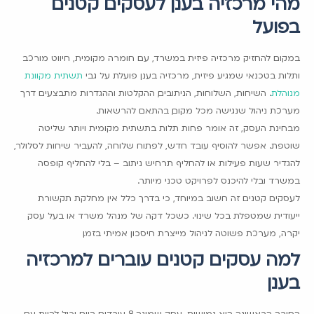
מהי מרכזיה בענן לעסקים קטנים
בפועל
במקום להחזיק מרכזיה פיזית במשרד, עם חומרה מקומית, חיווט מורכב
ותלות בטכנאי שמגיע פיזית, מרכזיה בענן פועלת על גבי
תשתית מקוונת
מנוהלת
. השיחות, השלוחות, הניתובים, ההקלטות וההגדרות מתבצעים דרך
מערכת ניהול שנגישה מכל מקום, בהתאם להרשאות.
מבחינת העסק, זה אומר פחות תלות בתשתית מקומית ויותר שליטה
שוטפת. אפשר להוסיף עובד חדש, לפתוח שלוחה, להעביר שיחות לסלולר,
להגדיר שעות פעילות או להחליף תרחיש ניתוב – בלי להחליף קופסה
במשרד ובלי להיכנס לפרויקט טכני מיותר.
לעסקים קטנים זה חשוב במיוחד, כי בדרך כלל אין מחלקת תקשורת
ייעודית שמטפלת בכל שינוי. כשכל דקה של מנהל משרד או בעל עסק
יקרה, מערכת פשוטה לניהול מייצרת חיסכון אמיתי בזמן.
למה עסקים קטנים עוברים למרכזיה
בענן
הסיבה הראשונה היא גמישות. עסק שמונה 8 עובדים היום יכול להיות עם