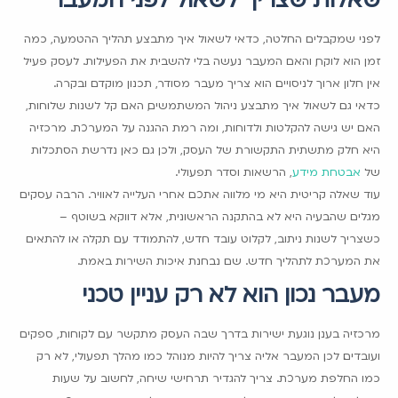
לפני שמקבלים החלטה, כדאי לשאול איך מתבצע תהליך ההטמעה, כמה
זמן הוא לוקח, והאם המעבר נעשה בלי להשבית את הפעילות. לעסק פעיל
אין חלון ארוך לניסויים. הוא צריך מעבר מסודר, תכנון מוקדם ובקרה.
כדאי גם לשאול איך מתבצע ניהול המשתמשים, האם קל לשנות שלוחות,
האם יש גישה להקלטות ולדוחות, ומה רמת ההגנה על המערכת. מרכזיה
היא חלק מתשתית התקשורת של העסק, ולכן גם כאן נדרשת הסתכלות
של
אבטחת מידע
, הרשאות וסדר תפעולי.
עוד שאלה קריטית היא מי מלווה אתכם אחרי העלייה לאוויר. הרבה עסקים
מגלים שהבעיה היא לא בהתקנה הראשונית, אלא דווקא בשוטף –
כשצריך לשנות ניתוב, לקלוט עובד חדש, להתמודד עם תקלה או להתאים
את המערכת לתהליך חדש. שם נבחנת איכות השירות באמת.
מעבר נכון הוא לא רק עניין טכני
מרכזיה בענן נוגעת ישירות בדרך שבה העסק מתקשר עם לקוחות, ספקים
ועובדים. לכן המעבר אליה צריך להיות מנוהל כמו מהלך תפעולי, לא רק
כמו החלפת מערכת. צריך להגדיר תרחישי שיחה, לחשוב על שעות