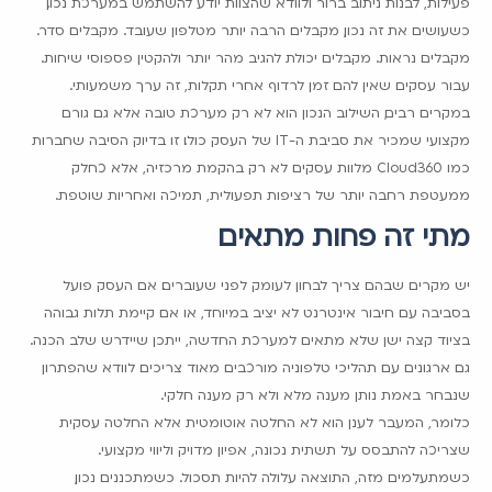
פעילות, לבנות ניתוב ברור ולוודא שהצוות יודע להשתמש במערכת נכון.
כשעושים את זה נכון, מקבלים הרבה יותר מטלפון שעובד. מקבלים סדר.
מקבלים נראות. מקבלים יכולת להגיב מהר יותר ולהקטין פספוסי שיחות.
עבור עסקים שאין להם זמן לרדוף אחרי תקלות, זה ערך משמעותי.
במקרים רבים, השילוב הנכון הוא לא רק מערכת טובה אלא גם גורם
מקצועי שמכיר את סביבת ה-IT של העסק כולו. זו בדיוק הסיבה שחברות
כמו Cloud360 מלוות עסקים לא רק בהקמת מרכזיה, אלא כחלק
ממעטפת רחבה יותר של רציפות תפעולית, תמיכה ואחריות שוטפת.
מתי זה פחות מתאים
יש מקרים שבהם צריך לבחון לעומק לפני שעוברים. אם העסק פועל
בסביבה עם חיבור אינטרנט לא יציב במיוחד, או אם קיימת תלות גבוהה
בציוד קצה ישן שלא מתאים למערכת החדשה, ייתכן שיידרש שלב הכנה.
גם ארגונים עם תהליכי טלפוניה מורכבים מאוד צריכים לוודא שהפתרון
שנבחר באמת נותן מענה מלא ולא רק מענה חלקי.
כלומר, המעבר לענן הוא לא החלטה אוטומטית אלא החלטה עסקית
שצריכה להתבסס על תשתית נכונה, אפיון מדויק וליווי מקצועי.
כשמתעלמים מזה, התוצאה עלולה להיות תסכול. כשמתכננים נכון,