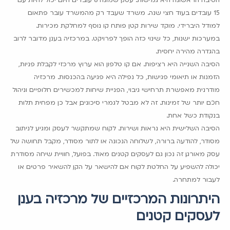
15 עובדים בעוד חצי שנה. משרד שעבד רק מהמשרד עובר פתאום
למודל היברידי. מוקד שירות קטן פותח קו נוסף למחלקת מכירות.
במערכות ישנות, כל שינוי כזה הופך לפרויקט. במרכזיה בענן, מדובר לרוב
בהגדרה מהירה יחסית.
הסיבה השנייה היא רציפות. אם קו טלפון הוא ערוץ מרכזי לקבלת פניות,
הזמנות או תיאומי פגישות, כל נפילה היא פגיעה בהכנסות. מרכזיה
מודרנית מאפשרת תרחישי גיבוי, הפניית שיחות למכשירים חלופיים וניהול
חכם יותר של זמינות. זה לא מבטל לגמרי סיכונים, אבל כן מפחית תלות
בנקודת כשל אחת.
הסיבה השלישית היא נראות ושירות. לקוח שמתקשר לעסק ומגיע לניתוב
מסודר, להודעה ברורה, לשלוחה הנכונה או לתור מסודר, מקבל תחושה של
עסק מאורגן. זה נכון גם לעסקים קטנים מאוד. בפועל, חוויית שיחה מסודרת
יכולה להשפיע על החלטת לקוח אם להישאר על הקו, להשאיר פרטים או
לעבור למתחרה.
היתרונות המרכזיים של מרכזיה בענן
לעסקים קטנים