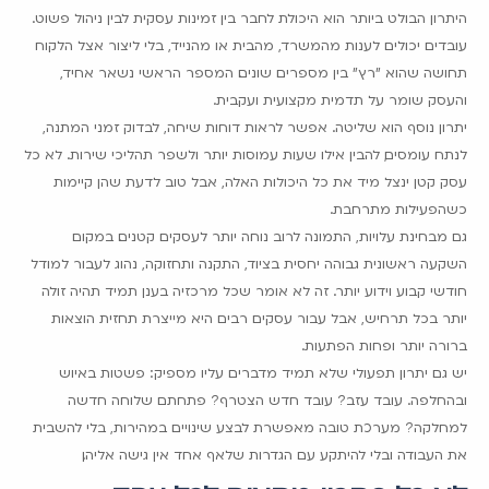
היתרון הבולט ביותר הוא היכולת לחבר בין זמינות עסקית לבין ניהול פשוט.
עובדים יכולים לענות מהמשרד, מהבית או מהנייד, בלי ליצור אצל הלקוח
תחושה שהוא "רץ" בין מספרים שונים. המספר הראשי נשאר אחיד,
והעסק שומר על תדמית מקצועית ועקבית.
יתרון נוסף הוא שליטה. אפשר לראות דוחות שיחה, לבדוק זמני המתנה,
לנתח עומסים, להבין אילו שעות עמוסות יותר ולשפר תהליכי שירות. לא כל
עסק קטן ינצל מיד את כל היכולות האלה, אבל טוב לדעת שהן קיימות
כשהפעילות מתרחבת.
גם מבחינת עלויות, התמונה לרוב נוחה יותר לעסקים קטנים. במקום
השקעה ראשונית גבוהה יחסית בציוד, התקנה ותחזוקה, נהוג לעבור למודל
חודשי קבוע וידוע יותר. זה לא אומר שכל מרכזיה בענן תמיד תהיה זולה
יותר בכל תרחיש, אבל עבור עסקים רבים היא מייצרת תחזית הוצאות
ברורה יותר ופחות הפתעות.
יש גם יתרון תפעולי שלא תמיד מדברים עליו מספיק: פשטות באיוש
ובהחלפה. עובד עזב? עובד חדש הצטרף? פתחתם שלוחה חדשה
למחלקה? מערכת טובה מאפשרת לבצע שינויים במהירות, בלי להשבית
את העבודה ובלי להיתקע עם הגדרות שלאף אחד אין גישה אליהן.