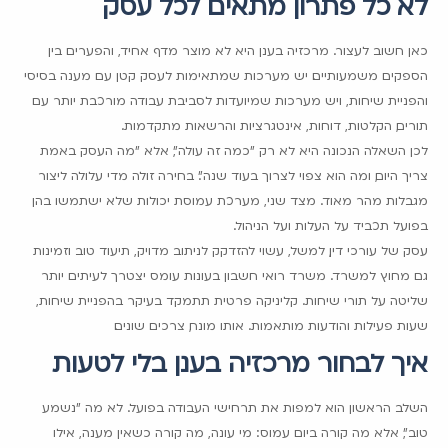
לא כל פתרון מתאים לכל עסק
כאן חשוב לעצור. מרכזיה בענן היא לא מוצר מדף אחיד, והפערים בין
הספקים משמעותיים. יש מערכות שמתאימות לעסק קטן עם מענה בסיסי
והפניית שיחות, ויש מערכות שמיועדות לסביבת עבודה מורכבת יותר עם
תורים, הקלטות, דוחות, אינטגרציות והרשאות מתקדמות.
לכן השאלה הנכונה היא לא רק "כמה זה עולה", אלא "מה העסק באמת
צריך היום, ומה הוא צפוי לצרוך בעוד שנה". בחירה זולה מדי עלולה ליצור
מגבלות מהר מאוד. מצד שני, מערכת עמוסת יכולות שלא ישתמשו בהן
בפועל תכביד על העלות ועל הניהול.
עסק של עורכי דין, למשל, עשוי להזדקק לניתוב מדויק, תיעוד טוב וזמינות
גם מחוץ למשרד. משרד רואי חשבון בעונות עומס יצטרך לעיתים יותר
שליטה על תורי שיחות. קליניקה פרטית תתמקד בעיקר בהפניית שיחות,
שעות פעילות והודעות מותאמות. אותו מונח, צרכים שונים.
איך לבחור מרכזיה בענן בלי לטעות
השלב הראשון הוא למפות את תרחישי העבודה בפועל. לא מה "נשמע
טוב", אלא מה קורה ביום עמוס: מי עונה, מה קורה כשאין מענה, אילו