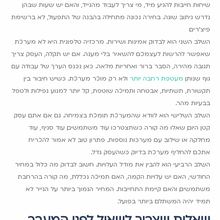
שיחות חייבות להגיע מיד, מי צריך לעבוד מהנייד, והאם יש שעות שבהן
נדרש ניתוב שונה. בחירה נכונה מתחילה בהבנה של התפעול, לא ברשימת
פיצ'רים.
השלב השני הוא לבדוק אמינות ושירות. מרכזיה טלפונית היא לא מערכת
שאפשר להרשות לעצמכם להשאיר בלי מענה. אם יש תקלה, העסק צריך
תגובה מהירה, הסבר ברור ואחריות מלאה. כאן נכנס הערך של עבודה עם
גוף שנותן
מעטפת רחבה יותר
ולא רק מוכר מערכת. כשיש חיבור בין
תקשורת, תשתיות, אבטחה ותמיכה שוטפת, קל יותר למנוע נפילות ולטפל
בבעיות מהר.
השלב השלישי הוא לוודא שהמערכת תומכת בצמיחה. גם אם אתם עסק
קטן היום, שאלו מה קורה כשתצטרכו עוד משתמשים, עוד סניף, עוד
מחלקה או שילוב עם מערכות נוספות. פתרון טוב לא אמור להכריח
אתכם להחליף מערכת בדיוק כשהעסק גדל.
השלב הרביעי הוא להבין את מודל העלויות. חשוב לבדוק מה כלול במחיר
החודשי, האם יש עלויות הקמה, האם תמיכה נכללת, מה קורה בהרחבת
משתמשים, והאם קיימת התחייבות. המחיר הנמוך ביותר על הנייר לא
תמיד יהיה המשתלם ביותר בפועל.
שאלות שצריך לשאול לפני המעבר