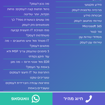
מה נכון לעסק?
מידע מקצועי
ניהול תחנות קצה לעסקים: פחות
מרכזיה טלפונית לעסק
תקלות, יותר שליטה
אבטחת מידע
מה עושים כששרת נופל? כך
שירותי מחשוב לעסק
מצמצמים נזק לעסק
Microsoft 365
מתי תמיכת IT חיצונית קבועה
צור קשר
משתלמת לעסק?
מסלולי שירות ענן
IT מנוהל מול איש מחשבים – מה
שירותי ענן לעסק
מתאים לעסק?
5 סימנים שהעסק צריך MSP ולא
עוד תיקון נקודתי
EDR מול אנטי וירוס – מה מגן
באמת על העסק?
היתרונות של IT חיצוני לעסקים
שצריכים שקט
פתרונות עבודה היברידית לעסקים
שעובדים באמת
מיקור חוץ IT לעסקים שמחזיר
חיוג מהיר
וואטסאפ
שליטה תפעולית
מנוהל מול איש מחשבים יחיד –