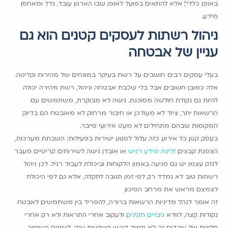
באופן כללי", אלא להתאים בפועל לאופן שבו הארגון עובד, גדל ומאחסן
מידע.
ניהול רשתות לעסקים קטנים הוא גם
עניין של אבטחה
בעלי עסקים רבים חושבים על רשת בעיקר במונחים של מהירות וקליטה.
אלה כמובן חשובים, אבל בלי שכבת אבטחה וניהול, רשת מהירה יכולה
להיות גם נקודת חולשה מסוכנת. גישה לא מבוקרת, משתמשים עם
הרשאות יתר, ציוד לא מעודכן או חיבור מרחוק לא מאובטח הם בדיוק
המקומות שבהם מתחילים לא מעט אירועי סייבר.
בעסק קטן, כל אירוע כזה עלול לפגוע ישירות בפעילות: השבתת מערכות,
הצפנת קבצים,
זליגת מידע רגיש
או אובדן גישה לשירותים קריטיים. מעבר
לנזק עצמו, יש גם פגיעה באמון הלקוחות וביכולת לעבוד רגיל. לכן ניהול
רשתות טוב לא נמדד רק לפי זמן תגובה לתקלה, אלא גם לפי היכולת
לצמצם מראש את מרחב הסיכון.
זה אומר לנהל מדיניות הרשאות ברורה, להפריד בין משתמשים, לאבטח
נקודות קצה, לוודא
גיבויים תקינים
, ולעקוב אחרי התראות ולא רק אחרי
תלונות של עובדים. זה לא תמיד דורש השקעות ענק. לעיתים השיפור