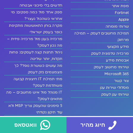
חדשים בלי סיכוני אבטחה
מפת אתר
ספק אחד מול כמה ספקים: מי
Fortinet
אחראי כשהכול נעצר?
Apple
מקרה בוחן התאוששות מתקיפת
שרותי מומחה
כופר בעסק ישראלי
תמיכת מחשבים לעסק – תמיכה
מרכזיה בענן מול מרכזיה פיזית –
מרחוק
מה נכון לעסק?
מידע מקצועי
ניהול תחנות קצה לעסקים: פחות
מרכזיה טלפונית לעסק
תקלות, יותר שליטה
אבטחת מידע
מה עושים כששרת נופל? כך
שירותי מחשוב לעסק
מצמצמים נזק לעסק
Microsoft 365
מתי תמיכת IT חיצונית קבועה
צור קשר
משתלמת לעסק?
מסלולי שירות ענן
IT מנוהל מול איש מחשבים – מה
שירותי ענן לעסק
מתאים לעסק?
5 סימנים שהעסק צריך MSP ולא
עוד תיקון נקודתי
EDR מול אנטי וירוס – מה מגן
חיוג מהיר
וואטסאפ
באמת על העסק?
היתרונות של IT חיצוני לעסקים