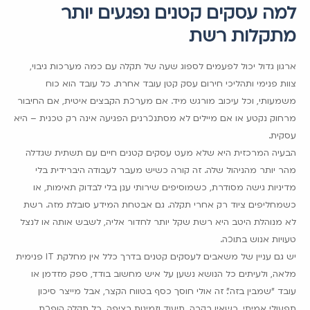
למה עסקים קטנים נפגעים יותר
מתקלות רשת
ארגון גדול יכול לפעמים לספוג שעה של תקלה עם כמה מערכות גיבוי,
צוות פנימי ותהליכי חירום. עסק קטן עובד אחרת. כל עובד הוא כוח
משמעותי, וכל עיכוב מורגש מיד. אם מערכת הקבצים איטית, אם החיבור
מרחוק נקטע או אם מיילים לא מסתנכרנים, הפגיעה אינה רק טכנית – היא
עסקית.
הבעיה המרכזית היא שלא מעט עסקים קטנים חיים עם תשתית שגדלה
מהר יותר מהניהול שלה. זה קורה כשיש מעבר לעבודה היברידית בלי
מדיניות גישה מסודרת, כשמוסיפים שירותי ענן בלי לבדוק תאימות, או
כשמחליפים ציוד רק אחרי תקלה. גם אבטחת המידע סובלת מזה. רשת
לא מנוהלת היטב היא רשת שקל יותר לחדור אליה, לשבש אותה או לנצל
טעויות אנוש בתוכה.
יש גם עניין של משאבים. לעסקים קטנים בדרך כלל אין מחלקת IT פנימית
מלאה, ולעיתים כל הנושא נשען על איש מחשוב בודד, ספק מזדמן או
עובד "שמבין בזה". זה אולי חוסך כסף בטווח הקצר, אבל מייצר סיכון
תפעולי אמיתי. כשאין בקרה, תיעוד וזמינות רציפה, כל תקלה הופכת