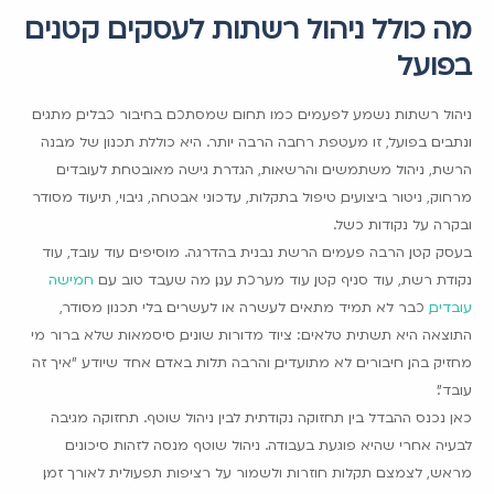
מה כולל ניהול רשתות לעסקים קטנים
בפועל
ניהול רשתות נשמע לפעמים כמו תחום שמסתכם בחיבור כבלים, מתגים
ונתבים. בפועל, זו מעטפת רחבה הרבה יותר. היא כוללת תכנון של מבנה
הרשת, ניהול משתמשים והרשאות, הגדרת גישה מאובטחת לעובדים
מרחוק, ניטור ביצועים, טיפול בתקלות, עדכוני אבטחה, גיבוי, תיעוד מסודר
ובקרה על נקודות כשל.
בעסק קטן, הרבה פעמים הרשת נבנית בהדרגה. מוסיפים עוד עובד, עוד
נקודת רשת, עוד סניף קטן, עוד מערכת ענן. מה שעבד טוב עם
חמישה
עובדים
, כבר לא תמיד מתאים לעשרה או לעשרים. בלי תכנון מסודר,
התוצאה היא תשתית טלאים: ציוד מדורות שונים, סיסמאות שלא ברור מי
מחזיק בהן, חיבורים לא מתועדים, והרבה תלות באדם אחד שיודע "איך זה
עובד".
כאן נכנס ההבדל בין תחזוקה נקודתית לבין ניהול שוטף. תחזוקה מגיבה
לבעיה אחרי שהיא פוגעת בעבודה. ניהול שוטף מנסה לזהות סיכונים
מראש, לצמצם תקלות חוזרות ולשמור על רציפות תפעולית לאורך זמן.