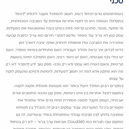
טכני
כשמחפשים גורם לניהול רשת, חשוב להסתכל מעבר ליכולת "לטפל
בתקלות". השאלה היא מי לוקח אחריות אמיתית על הסביבה הטכנולוגית,
מי מתעד, מנטר, מתכנן קדימה וזמין כשיש בעיה שמשבשת את הפעילות.
עסק קטן לא צריך עוד מספר טלפון למקרי חירום. הוא צריך כתובת קבועה
שמכירה את הסביבה שלו ומסוגלת להחזיק אותה יציבה לאורך זמן.
כדאי לבדוק איך נראה תהליך העבודה: האם מתחילים במיפוי מסודר, האם
יש נהלי גיבוי ואבטחה, האם יש ניטור רציף, האם התמיכה זמינה בשעות
קריטיות, והאם השיח הוא עסקי ולא רק טכני. ספק טוב ידע להסביר לא רק
מה הוא מתקין, אלא למה זה חשוב לפעילות, לזמינות ולסיכון שהעסק לוקח
על עצמו.
במקרים רבים, המודל היעיל ביותר הוא מעטפת מנוהלת מקצה לקצה.
במקום לפצל אחריות בין איש רשתות, ספק ענן, טכנאי מחשבים וגורם
אבטחה, העסק מקבל תמונה מסודרת תחת גורם אחד שמנהל את
הקשרים בין כל המערכות. עבור עסקים רבים, זה ההבדל בין תשתית
שמגיבה בלחץ לבין סביבת עבודה שמתנהלת בסדר ובשליטה. זה גם
המקום שבו חברות כמו Cloud360 מביאות ערך ברור – לא רק בטיפול
נקודתי, אלא בליווי רציף שמחבר בין תשתיות, אבטחה, תמיכה וזמינות