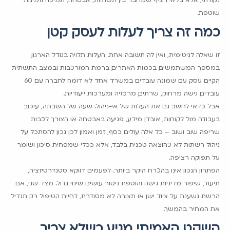
שוטפת.
כמה זה צריך לעלות לעסק קטן
זו שאלה לגיטימית, ואין לה תשובה אחת. העלות תלויה בגודל הארגון,
במספר המשתמשים, בכמות האתרים, ברמת המורכבות ובמצב התשתית
הקיים. עסק עם שמונה עובדים במשרד אחד לא דומה לחברה עם 60
עובדים, גישה מרחוק, שרתים, מרכזיה ומערכות ייעודיות.
אבל כדאי לחשב גם את העלות של אי-ניהול. שעה של השבתה, עיכוב
בעבודה מול לקוחות, אובדן מידע, פגיעה באבטחה או הצורך לכבות
שריפה שוב ושוב – כל אלה עולים כסף, זמן ואמון. לכן נכון להסתכל על
ניהול רשתות לא כהוצאה טכנית בלבד, אלא ככלי שמפחית סיכון ושומר
על תפוקה רציפה.
הפתרון הנכון אינו בהכרח היקר ביותר. לפעמים דווקא סטנדרטיזציה,
תיעוד, שיפור מדיניות גישה והוספת ניטור עושים שינוי גדול. מצד שני, אם
הרשת נשענת על ציוד ישן או תצורה לא מסודרת, דחיית הטיפול רק תגדיל
את המחיר בהמשך.
השקט האמיתי מגיע כשלא צריך