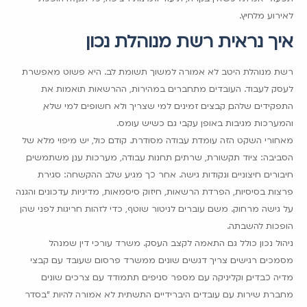
לאירוע מלחיץ.
איך נראית רשת מנוהלת נכון
רשת מנוהלת היטב לא אמורה למשוך תשומת לב. היא פשוט מאפשרת
לעסק לעבוד. העובדים מתחברים במהירות, ההרשאות תואמות את
התפקידים שלהם, קבצים זמינים למי שצריך ולא חשופים למי שלא,
והמערכות מגיבות באופן עקבי גם כשיש עומס.
מאחורי השקט הזה עומדת עבודה מסודרת. קודם כול, יש מיפוי מלא של
הסביבה: ציוד תקשורת, שרתים, תחנות עבודה, מערכות ענן, משתמשים,
חיבורים חיצוניים ונקודות גישה. אחר כך מגיע שלב ההקשחה: סגירת
פרצות בסיסיות, הפרדת הרשאות, חיזוק סיסמאות, מדיניות עדכונים והגנה
על גישה מרחוק. משם עוברים לניטור שוטף, כדי לזהות חריגות לפני שהן
הופכות להשבתה.
ניהול נכון כולל גם התאמה לקצב העסק. משרד עורכי דין שמנהל
מסמכים רגישים צריך דגשים שונים ממשרד פרסום שעובד עם קבצי
מדיה כבדים, וקליניקה עם מספר סניפים תתמודד עם צרכים שונים
מחברת שירות עם עובדים היברידיים. התשתית לא אמורה להיות "בסדר