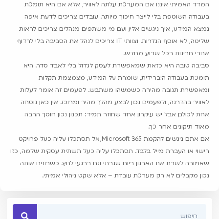
המדד האמיתי איננו אם המערכת עלתה לאוויר, אלא אם היא תומכת
בעבודה השוטפת בלי לייצר חיכוך מיותר. עובדים צריכים לדעת איפה
נמצא המידע, איך ניגשים אליו, ועם מי משתפים. מנהלים צריכים לראות
שליטה, לא אוסף הגדרות. וצוותי IT צריכים לנהל את הסביבה בלי לרדוף
אחרי חריגות בכל שבוע מחדש.
סביבה טובה היא כזאת שמאפשרת לעסק לגדול בלי לאבד סדר. היא
תומכת בעבודה היברידית, שומרת על המידע, מצמצמת תקלות
ומאפשרת תגובה מהירה כשמשהו משתבש. לפעמים זה אומר לעלות
לאוויר בהדרגה, ולפעמים נכון לבצע מהלך מהיר ומרוכז. אין כאן נוסחה
אחת לכולם, אבל יש עיקרון אחד שחוזר תמיד: תכנון נכון חוסך הרבה
מאוד תיקונים אחר כך.
אם אתם ניגשים להקמת Microsoft 365, אל תסתכלו עליה כעל פרויקט
רישוי או העברת מייל בלבד. תסתכלו עליה כעל תשתית עסקית שלמה, כזו
שאמורה לשרת את הארגון ביום שגרתי וגם ברגעי לחץ. כשבונים אותה
נכון, מקבלים לא רק מערכת עובדת – אלא שקט ניהולי אמיתי.