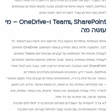
כפילויות, לסגור גישות מיותרות ולבנות מבנה תיקיות ואתרים שמתאים
לאופן שבו הארגון עובד היום, לא לפני חמש שנים.
Teams, SharePoint ו-OneDrive – מי
עושה מה
אחת השאלות שחוזרות כמעט בכל פרויקט היא איפה נכון לשמור כל
דבר. התשובה תלויה בסוג המידע ובאופי השימוש. OneDrive מתאים
לעבודה אישית של משתמש על קבצים שבאחריותו. Teams מתאים
לעבודה צוותית שוטפת, בעיקר סביב שיחות, פגישות ושיתוף מסמכים.
SharePoint הוא השכבה הארגונית הרחבה יותר, שבה נכון לנהל אתרי
מחלקות, מאגרי ידע, מסמכים משותפים ותהליכים מסודרים.
כאשר אין מדיניות ברורה, משתמשים שומרים קבצים בכל מקום אפשרי
– ואז מתחילות שאלות של גרסאות, הרשאות ואיתור מידע. לכן חשוב
להגדיר כללי עבודה פשוטים: מה נשמר אישית, מה נשמר צוותית, מהו
מסמך ארגוני, ומי אחראי על כל אזור.
לא צריך להעמיס על העובדים מונחים טכניים. צריך לתת להם סביבת
עבודה אינטואיטיבית, עם מבנה עקבי והנחיות קצרות. אם הסביבה