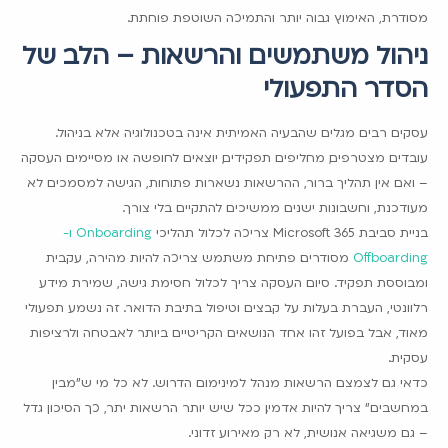
מסודרת, האימוץ גבוה יותר והתמיכה השוטפת פוחתת.
ניהול משתמשים והרשאות – הלב של
הסדר התפעולי
עסקים רבים מגלים שהבעיה האמיתית אינה בטכנולוגיה אלא בניהול.
עובדים מצטרפים, מחליפים תפקידים, יוצאים לחופשה או מסיימים העסקה
– ואם אין תהליך ברור, ההרשאות נשארות פתוחות, הגישה למסמכים לא
מעודכנת, וחשבונות ישנים ממשיכים להתקיים בלי צורך.
בניית סביבת Microsoft 365 צריכה לכלול תהליכי
Onboarding ו-
Offboarding
מסודרים. פתיחת משתמש צריכה להיות מהירה, עקבית
ומבוססת תפקיד. סיום העסקה צריך לכלול חסימת גישה, שמירת מידע
רלוונטי, העברת בעלות על קבצים וטיפול בתיבת הדואר. זה נשמע תפעולי
מאוד, אבל בפועל זהו אחד הנושאים הקריטיים ביותר לאבטחה ולרציפות
עסקית.
כדאי גם לצמצם הרשאות מנהל למינימום הדרוש. לא כל מי ש"מבין
במחשבים" צריך להיות אדמין. ככל שיש יותר הרשאות יתר, כך הסיכון גדל
– גם משגיאה אנושית, לא רק מאירוע זדוני.