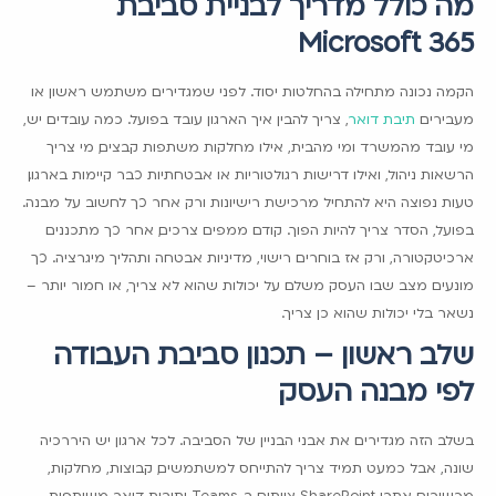
מה כולל מדריך לבניית סביבת
Microsoft 365
הקמה נכונה מתחילה בהחלטות יסוד. לפני שמגדירים משתמש ראשון או
מעבירים
תיבת דואר
, צריך להבין איך הארגון עובד בפועל. כמה עובדים יש,
מי עובד מהמשרד ומי מהבית, אילו מחלקות משתפות קבצים, מי צריך
הרשאות ניהול, ואילו דרישות רגולטוריות או אבטחתיות כבר קיימות בארגון.
טעות נפוצה היא להתחיל מרכישת רישיונות ורק אחר כך לחשוב על מבנה.
בפועל, הסדר צריך להיות הפוך. קודם ממפים צרכים, אחר כך מתכננים
ארכיטקטורה, ורק אז בוחרים רישוי, מדיניות אבטחה ותהליך מיגרציה. כך
מונעים מצב שבו העסק משלם על יכולות שהוא לא צריך, או חמור יותר –
נשאר בלי יכולות שהוא כן צריך.
שלב ראשון – תכנון סביבת העבודה
לפי מבנה העסק
בשלב הזה מגדירים את אבני הבניין של הסביבה. לכל ארגון יש היררכיה
שונה, אבל כמעט תמיד צריך להתייחס למשתמשים, קבוצות, מחלקות,
מכשירים, אתרי SharePoint, צוותים ב-Teams ותיבות דואר משותפות.