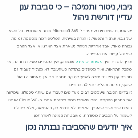
גיבוי, ניטור ותמיכה – כי סביבת ענן
עדיין דורשת ניהול
יש עסקים שמניחים שמעבר ל-Microsoft 365 פותר אוטומטית כל נושא
של גיבוי, שחזור ותפעול. זו הנחה בעייתית. הפלטפורמה מספקת זמינות
גבוהה מאוד, אבל אחריות הניהול נשארת אצל הארגון או אצל הגורם
שמנהל עבורו את הסביבה.
צריך להגדיר איך
משחזרים מידע
שנמחק, איך מנטרים פעילות חריגה, מי
מקבל התראות, ואיך מטפלים בתקלה כשהעובד לא מצליח לעבוד. גם
סביבת ענן מצוינת יכולה להפוך למוקד תסכול אם אין מאחוריה ניהול
שוטף, זמינות ותהליכי תמיכה ברורים.
זו בדיוק הסיבה שעסקים רבים מעדיפים לעבוד עם שותף טכנולוגי שמלווה
את התכנון, ההקמה והיום שאחרי תחת מסגרת אחת. ב-Cloud360 אנחנו
רואים שוב ושוב שהערך האמיתי לא נמצא רק בהטמעה, אלא ביכולת
לשמור על הסביבה מסודרת, מאובטחת וזמינה לאורך זמן.
איך יודעים שהסביבה נבנתה נכון