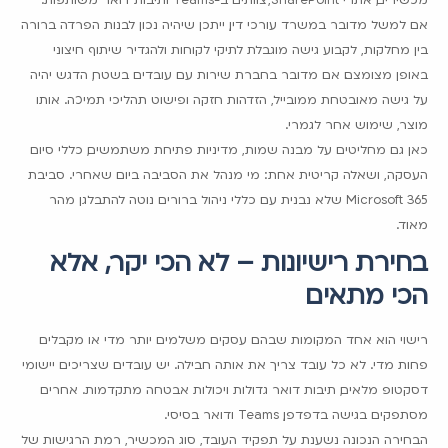
אם למשל מדובר במשרד עורכי דין, ייתכן שיהיה נכון לבנות הפרדה ברורה
בין מחלקות, לקבוע גישה מוגבלת לתיקי לקוחות ולהגדיר שיתוף חיצוני
באופן מצומצם. אם מדובר בחברת שירות עם עובדים בשטח, הדגש יהיה
על גישה מאובטחת ממובייל, הזדהות חזקה ופישוט תהליכי תמיכה. אותו
מוצר, שימוש אחר לגמרי.
כאן גם מחליטים על מבנה שמות, מדיניות פתיחת משתמשים, כללי סיום
העסקה, ושאלה קריטית אחת: מי מנהל את הסביבה ביום שאחרי. סביבת
Microsoft 365 שלא נבנית עם כללי ניהול ברורים נוטה להתבלגן מהר
מאוד.
בחירת רישיונות – לא הכי יקר, אלא
הכי מתאים
רישוי הוא אחד המקומות שבהם עסקים משלמים יותר מדי או מקבלים
פחות מדי. לא כל עובד צריך את אותה חבילה. יש עובדים שצריכים יישומי
דסקטופ מלאים, תיבות דואר גדולות ויכולות אבטחה מתקדמות. אחרים
מסתפקים בגישה בדפדפן, Teams ודואר בסיסי.
הבחירה הנכונה נשענת על תפקיד העובד, סוג המכשיר, רמת הרגישות של