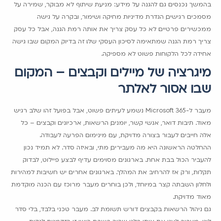
בהמשך נכנסים גם להגנה על מידע: מניעת שיתוף לא מבוקר, שמירה על
מסמכים רגישים, הגדרת מדיניות מחיקה ושימור, ובקרה על גישה
ממכשירים פרטיים. לא כל עסק צריך את אותה רמת הגנה, אבל כל עסק
צריך רמת הגנה שמתאימה לסיכון העסקי שלו. זה בדיוק המקום שבו גישה
אחידה לכל הלקוחות פשוט לא מספיקה.
מיגרציה של מיילים וקבצים – המקום
שבו אסור לאלתר
מעבר ל-Microsoft 365 נשמע לעיתים פשוט, אבל בפועל זהו שלב רגיש
מאוד. תיבות דואר, אנשי קשר, יומנים, הרשאות, ארכיונים וקבצים – כל
אלה חייבים לעבור בצורה מדויקת, עם מינימום הפרעה לעבודה.
ההחלטה הראשונה היא מה מעבירים, מתי, ובאיזה סדר. לא תמיד נכון
להעביר הכול בבת אחת. בארגונים מסוימים עדיף לבצע פיילוט, לבדוק
תקלות, ורק אז להרחיב את המהלך. בארגונים אחרים יש חשיבות למהירות
ולחלון השבתה קצר במיוחד, ולכן בוחרים מעבר מרוכז עם הכנה מוקדמת
מאוד מדויקת.
גם ניהול הרשאות בקבצים דורש תשומת לב. מעבר טכני בלבד, בלי סדר
לוגי, מעביר לענן את אותו בלגן שהיה בשרת הישן. זו הזדמנות לנקות